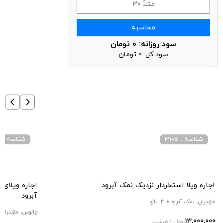
محاسبه
سود روزانه:
0
تومان
سود کل:
0
تومان
شناسه : 3105
شناسه : 3008
اجاره ویلا استخردار نزدیک نمک آبرود
اجاره ویلای
آبرود
مازندران، نمک آبرود
3 اتاق
چالوس، مازندران،
13,000,000
تومان / هرشب