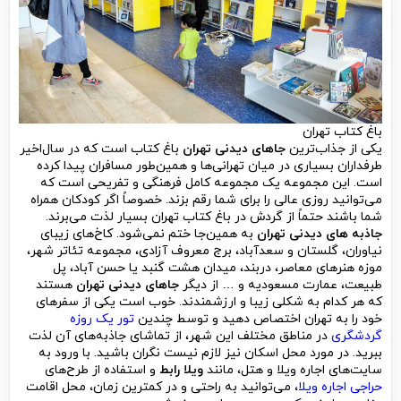
باغ کتاب تهران
یکی از جذاب‌ترین
جاهای دیدنی تهران
باغ کتاب است که در سال‌اخیر
طرفداران بسیاری در میان تهرانی‌ها و همین‌طور مسافران پیدا کرده
است. این مجموعه یک مجموعه کامل فرهنگی و تفریحی است که
می‌توانید روزی عالی را برای شما رقم بزند. خصوصاً اگر کودکان همراه
شما باشند حتماً از گردش در باغ کتاب تهران بسیار لذت می‌برند.
جاذبه های دیدنی تهران
به همین‌جا ختم نمی‌شود. کاخ‌های زیبای
نیاوران، گلستان و سعدآباد، برج معروف آزادی، مجموعه تئاتر شهر،
موزه هنرهای معاصر، دربند، میدان هشت گنبد یا حسن آباد، پل
طبیعت، عمارت مسعودیه و … از دیگر
جاهای دیدنی تهران
هستند
که هر کدام به شکلی زیبا و ارزشمندند. خوب است یکی از سفرهای
خود را به تهران اختصاص دهید و توسط چندین
تور یک روزه
گردشگری
در مناطق مختلف این شهر، از تماشای جاذبه‌های آن لذت
ببرید. در مورد محل اسکان نیز لازم نیست نگران باشید. با ورود به
سایت‌های اجاره ویلا و هتل، مانند
ویلا رابط
و استفاده از طرح‌های
حراجی اجاره ویلا
، می‌توانید به راحتی و در کمترین زمان، محل اقامت