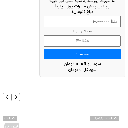
به صورت روزشماره سود تعلق می گیرد!
پولتون پیش ما برات پول میآره!
مبلغ (تومان):
تعداد روزها:
محاسبه
سود روزانه:
0
تومان
سود کل:
0
تومان
شناسه : 28818
شناسه : 29086
رزرو آنی