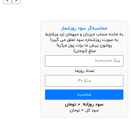
محاسبه‌گر سود روزشمار
به مانده حساب میزبان و میهمان نزد ویلارابط
به صورت روزشماره سود تعلق می گیرد!
پولتون پیش ما برات پول میآره!
مبلغ (تومان):
تعداد روزها:
محاسبه
سود روزانه:
0
تومان
سود کل:
0
تومان