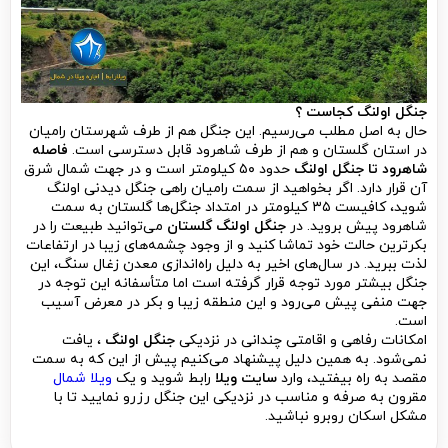
جنگل اولنگ کجاست ؟
حال به اصل مطلب می‌رسیم. این جنگل هم از طرف شهرستان رامیان
در استان گلستان و هم از طرف شاهرود قابل دسترسی است.
فاصله
شاهرود تا جنگل اولنگ
حدود ۵۰ کیلومتر است و در جهت شمال شرق
آن قرار دارد. اگر بخواهید از سمت رامیان راهی جنگل دیدنی اولنگ
شوید، کافیست ۳۵ کیلومتر در امتداد جنگل‌ها گلستان به سمت
شاهرود پیش بروید. در
جنگل اولنگ گلستان
می‌توانید طبیعت را در
بکرترین حالت خود تماشا کنید و از وجود چشمه‌های زیبا در ارتفاعات
لذت ببرید. در سال‌های اخیر به دلیل راه‌اندازی معدن زغال سنگ، این
جنگل بیشتر مورد توجه قرار گرفته است اما متأسفانه این توجه در
جهت منفی پیش می‌رود و این منطقه زیبا و بکر در معرض آسیب
است.
امکانات رفاهی و اقامتی چندانی در نزدیکی
جنگل اولنگ
، یافت
نمی‌شود. به همین دلیل پیشنهاد می‌کنیم پیش از این که به سمت
مقصد به راه بیفتید، وارد
سایت ویلا
رابط شوید و یک
ویلا شمال
مقرون به صرفه و مناسب در نزدیکی این جنگل رزرو نمایید تا با
مشکل اسکان روبرو نباشید.