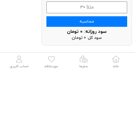
محاسبه
سود روزانه:
0
تومان
سود کل:
0
تومان
خانه
سفرها
موردعلاقه
حساب کاربری
شناسه : 16855
شناسه : 4001
رزرو آنی
اجاره ویلا آلینا سه خوابه استخر سرپوشیده آبگرم
اجاره ویلای 
رودهن
3 اتاق
چالوس، مازندران،