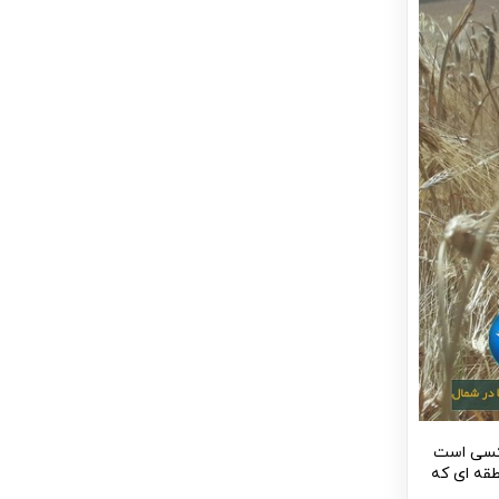
 کسی است
طقه ای که