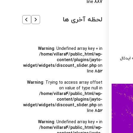
line
887
لحظه آخری ها
Warning
: Undefined array key 0 in
/home/villara4/public_html/wp-
 ایدئال
content/plugins/jayto-
widget/widgets/discount_slider.php
on
line
852
Warning
: Trying to access array offset
on value of type null in
/home/villara4/public_html/wp-
content/plugins/jayto-
widget/widgets/discount_slider.php
on
line
852
Warning
: Undefined array key 0 in
/home/villara4/public_html/wp-