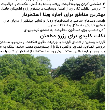
2. مشخص کردن بودجه:قیمت ویلاها بسته به فصل، امکانات و موقعیت جغرافیایی متفاوت است.
3. بررسی نظرات کاربران: از اعتبار وبسایت یا پلتفرم رزرو اطمینان حاصل کنید.
بهترین مناطق برای اجاره ویلا استخردار
رامسر: ویلاهای ساحلی با استخرهای روباز و نمایی بینظیر از دریای خزر.
نوشهر:نزدیکی به جنگل و امکانات مدرن.
آمل:مناسب برای مسافران علاقهمند به مناطق کوهپایهای.
نکات کلیدی برای رزرو مطمئن
قرارداد رسمی: از امضای قرارداد با جزئیات دقیق امکانات و هزینهها مطم
بررسی تصاویر: تصاویر واقعی ویلا را از پلتفرمهای معتبر مانند [لینک ب
پرسوجو درباره قوانین استخر:برخی ویلاها استفاده از استخر در شب را م