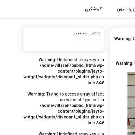
زرواسیون
گردشگری
منتخب سردبیر
Warning
: 
Warning
: Undefined array key 0 in
Warning
:
/home/villara4/public_html/wp-
content/plugins/jayto-
widget/widgets/discount_slider.php
on
line
852
Warning
: Trying to access array offset
on value of type null in
/home/villara4/public_html/wp-
content/plugins/jayto-
widget/widgets/discount_slider.php
on
line
852
Warning
: Undefined array key 0 in