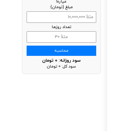
میآره!
مبلغ (تومان):
تعداد روزها:
محاسبه
سود روزانه:
0
تومان
سود کل:
0
تومان