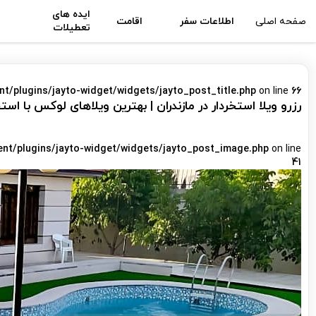
ایده های
صفحه اصلی
اطلاعات سفر
اقامت
تعطیلات
nt/plugins/jayto-widget/widgets/jayto_post_title.php
on line
66
رزرو ویلا استخردار در مازندران | بهترین ویلاهای لوکس با
ent/plugins/jayto-widget/widgets/jayto_post_image.php
on line
41