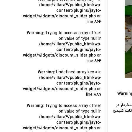
/home/villara4/public_html/wp-
content/plugins/jayto-
widget/widgets/discount_slider.php
on
line
864
Warning
: Trying to access array offset
on value of type null in
/home/villara4/public_html/wp-
content/plugins/jayto-
widget/widgets/discount_slider.php
on
line
864
Warning
: Undefined array key 0 in
/home/villara4/public_html/wp-
content/plugins/jayto-
widget/widgets/discount_slider.php
on
Warnin
line
887
تخردار در
Warning
: Trying to access array offset
نکات کلیدی
on value of type null in
/home/villara4/public_html/wp-
content/plugins/jayto-
widget/widgets/discount_slider.php
on