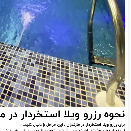
نحوه رزرو ویلا استخردار در ما
برای
رزرو ویلا استخردار در مازندران
، این مراحل را دنبال کنید:
1. انتخاب منطقه: مناطق محبوب شامل رامسر، چالوس و بابلسر هستند.