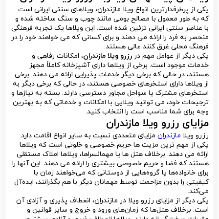
یکی از پرطرفدارترین انواع ویلا مازندران، ویلاهای سنتی ایرانی است
که به طور معمول با مصالح بومی مانند چوب و سنگ ساخته شده و
با عناصر سنتی ایرانی تزئین شده است. این ویلاها یک تجربه فرهنگی
منحصر به فرد را ارائه می دهند و برای کسانی که می خواهند خود را در
فرهنگ محلی غرق کنند عالی هستند.
یکی دیگر از عوامل مهم در
رزرو ویلا مازندران
، امکانات رفاهی و
خدمات موجود است. برخی از ویلاها دارای آشپزخانه کاملاً مجهز
هستند، در حالی که برخی دیگر خدمات پذیرایی ارائه می دهند. برخی
از ویلاها دارای استخرهای خصوصی هستند، در حالی که برخی دیگر به
استخرهای مشترک یا سواحل مجاور دسترسی دارند. بسته به نیازها و
ترجیحات خود، می توانید ویلایی با امکانات و خدماتی که به بهترین
وجه برای شما مناسب است را انتخاب کنید.
مزایای رزرو ویلا مازندران
رزرو ویلا
مازندران
مزایای متعددی نسبت به سایر انواع اقامت دارد.
یکی از مهم ترین مزیت ها حریم خصوصی و خلوتی است که ویلاها
ارائه می دهند. برخلاف هتل ها یا مهمانسراها، ویلاها املاک مستقلی
هستند که فضا و حریم خصوصی بیشتری را ارائه می دهند. این آنها را
برای خانواده‌ها یا گروه‌هایی از دوستانی که می‌خواهند زمان با
کیفیتی را بدون مزاحمت توسط مهمانان دیگر با هم بگذرانند، ایده‌آل
می‌کند.
یکی دیگر از مزایای رزرو ویلا در مازندران، انعطاف پذیری و آزادی آن
است. برخلاف هتل‌ها که زمان‌های ورود و خروج و سایر قوانین و