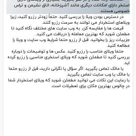
ترفندهای اجاره ویلا
مازندران
رزرو ویلا با استخر در چالوس از یک وب سایت آنلاین می تواند یک
راه عالی برای برنامه ریزی تعطیلات باشد. در اینجا چند نکته برای کمک
به شما برای شروع وجود دارد:
در مورد ویلاهای مختلف موجود تحقیق کنید. حتما نظرات را
بخوانید و عکس‌ها را بررسی کنید تا مطمئن شوید ویلایی که در نظر
دارید مناسب شماست.
امکانات ارائه شده را در نظر بگیرید. بسیاری از ویلاهای دارای
استخر دارای امکانات دیگری مانند آشپزخانه، اتاق نشیمن و تراس
خصوصی هستند.
در دسترس بودن ویلا را بررسی کنید. حتماً زودتر رزرو کنید، زیرا
ویلاهای استخردار می توانند به سرعت رزرو کنند.
قیمت ها را مقایسه کن. به وب سایت های مختلف نگاه کنید تا
مطمئن شوید که بهترین معامله را دریافت می کنید.
جزییات ریز را بخوانید. قبل از رزرو حتما شرایط وب سایت و ویلا را
مطالعه کنید.
حتما ویلای مناسب را رزرو کنید. عکس ها و توضیحات را دوباره
بررسی کنید تا مطمئن شوید که ویلای استخری مناسبی را رزرو کرده
اید.
با مالک تماس بگیرید. اگر سؤال یا نگرانی دارید، قبل از رزرو حتما
با مالک یا وب سایت تماس بگیرید.
با رعایت این نکات می توانید مطمئن شوید که ویلای استخردار شما
در چالوس بهترین مکان برای تعطیلات است.