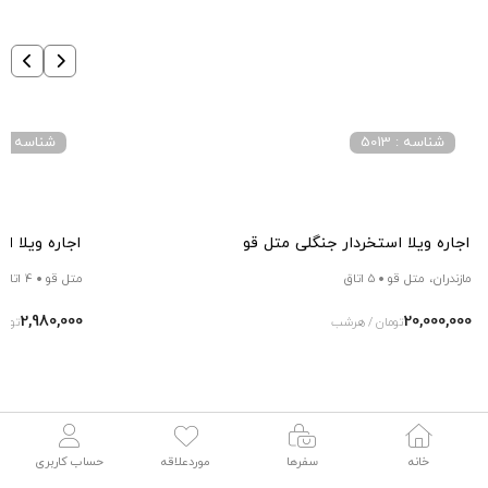
تعداد روزها:
محاسبه
سود روزانه:
0
تومان
سود کل:
0
تومان
شناسه : 5013
شناسه : 16917
اجاره ویلا استخردار جنگلی متل قو
اجاره ویلا ا
خانه
سفرها
موردعلاقه
حساب کاربری
مازندران، متل قو
5 اتاق
متل قو
4 اتاق