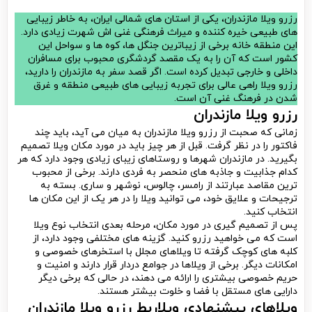
رزرو ویلا مازندران، یکی از استان های شمالی ایران، به خاطر زیبایی
های طبیعی خیره کننده و میراث فرهنگی غنی اش شهرت زیادی دارد.
این منطقه خانه برخی از زیباترین جنگل ها، کوه ها و سواحل این
کشور است که آن را به یک مقصد گردشگری محبوب برای مسافران
داخلی و خارجی تبدیل کرده است. اگر قصد سفر به مازندران را دارید،
رزرو ویلا راهی عالی برای تجربه زیبایی های طبیعی منطقه و غرق
شدن در فرهنگ غنی آن است.
رزرو ویلا مازندران
زمانی که صحبت از رزرو ویلا مازندران به میان می آید، باید چند
فاکتور را در نظر گرفت. قبل از هر چیز باید در مورد مکان ویلا تصمیم
بگیرید. در مازندران شهرها و روستاهای زیبای زیادی وجود دارد که هر
کدام جذابیت و جاذبه های منحصر به فردی دارند. برخی از محبوب
ترین مقاصد عبارتند از رامسر، چالوس، نوشهر و ساری. بسته به
ترجیحات و علایق خود، می توانید ویلا را در هر یک از این مکان ها
انتخاب کنید.
پس از تصمیم گیری در مورد مکان، مرحله بعدی انتخاب نوع ویلا
است که می خواهید رزرو کنید. گزینه های مختلفی وجود دارد، از
کلبه های کوچک گرفته تا ویلاهای مجلل با استخرهای خصوصی و
امکانات دیگر. برخی از ویلاها در جوامع دردار قرار دارند و امنیت و
حریم خصوصی بیشتری را ارائه می دهند، در حالی که برخی دیگر
دارایی های مستقل با فضا و خلوت بیشتر هستند.
ویلاهای پیشنهادی ویلاربط رزرو ویلا مازندران