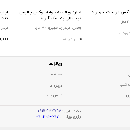
یپلکس دربست سرخرود
اجاره ویلا سه خوابه لوکس چالوس
اجاره
دید عالی به نمک آبرود
تنکا
3 اتاق
چالوس، مازندران، هچیرود
3 اتاق
مازندرا
/ هرشب
0,000
0
تومان / هرشب
ویلارابط
مجله ما
 کنم.
درباره ما
ان
تماس با ما
پشتیبانی :
09112934797
رزرو ویلا :
09113940697