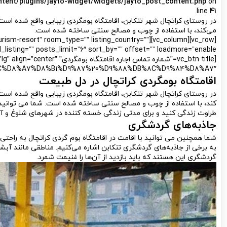
ntent/plugins/jayto-widget/widgets/jayto_post_content.php
on
line
41
در روستای کراتچال شهر تنکابن، اقامتگاه بومگردی زیبایی واقع شده است
می‌کند، با استفاده از چوب و مصالح سنتی ساخته شده است.
e=”ecotourism-resort” room_type=”” listing_country=””
=”” posts_limit=”6″ sort_by=”” offset=”” loadmore=”enable”][/vc_column][/vc_row]
[vc_btn title=”شماره تماس اج
%AC%D8%A7%D8%B1%D9%87%20%D9%88%DB%8C%D9%84%D8%A7″]
اقامتگاه بومگردی کراتچال در دل طبیعت
در روستای کراتچال شهر تنکابن، اقامتگاه بومگردی زیبایی واقع شده است
کند، با استفاده از چوب و مصالح سنتی ساخته شده است. شما می توانید با 
طراوت زندگی کنید و برای مدتی زندگی خسته کننده در شهرهای شلوغ و آلو
جاذبه‌های گردشگری
شما همچنین می توانید با اقامت در اقامتگاه بوم گردی کراتچال به راحت
به برخی از جاذبه‌های گردشگری تنکابن اشاره می‌کنیم. مناطقی مانند آبش
گردشگری این هستند که باید بازدید از آن‌ها را غنیمت شمرد.