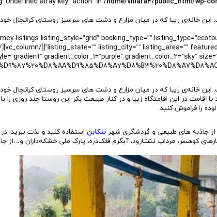
g
: Undefined array key "action" in
/home/villara4/public_html/wp-co
. این خانه‌ی زیبا که در میان مزارع و دشت های سرسبز روستای کراتچال خود
c_row][vc_column][homey-listings listing_style=”grid” booking_type=”” listing_typ
listing_state=”” listing_city=”” listing_area=”” featured_listing
اره اقامتگاه بومگردی” le=”gradient” gradient_color_1=”purple” gradient_color_2=”sky” size=”lg” align=”center
7%D8%B1%D9%87%20%D8%AA%D9%85%D8%A7%D8%B3%20%D8%A7%D8
. این خانه‌ی زیبا که در میان مزارع و دشت های سرسبز روستای کراتچال خود
اقامت در این اقامتگاه زیبا و در کنار طبیعت بکر این روستا چند روزی را با
ده را فراموش کنید.
ی از جاذبه های طبیعی و گردشگری شهر
تنکابن
استفاده کنید و لذت ببرید. در
ارهای کوهسر، مرداب نشتارود، آبگرم فلک‌دره، پارک ملی خشکه‌داران و…از جاذ