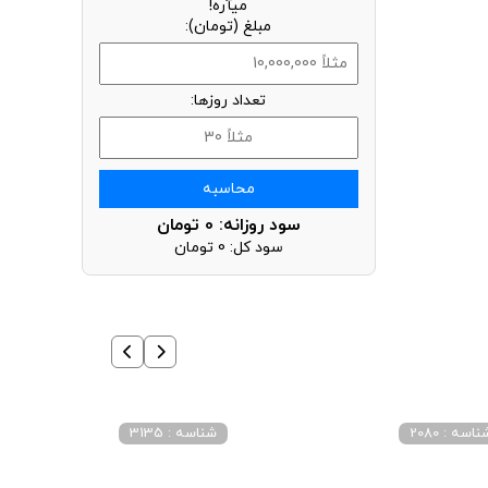
میآره!
مبلغ (تومان):
تعداد روزها:
محاسبه
سود روزانه:
0
تومان
سود کل:
0
تومان
اسه : 2080
شناسه : 3135