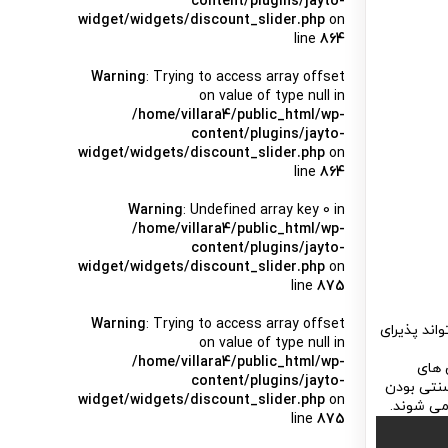
content/plugins/jayto-
widget/widgets/discount_slider.php
on
line
864
Warning
: Trying to access array offset
on value of type null in
/home/villara4/public_html/wp-
content/plugins/jayto-
widget/widgets/discount_slider.php
on
line
864
Warning
: Undefined array key 0 in
/home/villara4/public_html/wp-
content/plugins/jayto-
widget/widgets/discount_slider.php
on
line
875
Warning
: Trying to access array offset
بقه اول آن هم دو اتاق 13 متری هست که می تواند پذیرای
on value of type null in
/home/villara4/public_html/wp-
 های
content/plugins/jayto-
سنتی بودن
widget/widgets/discount_slider.php
on
می شوند.
line
875