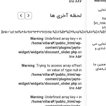
Warnin
line
887
نمایی
لحظه آخری ها
[v
sty”
link=”url:tel%3A09112934797|title:%D8%B4%D9%85%D8%A
Warning
: Undefined array key 0 in
/home/villara4/public_html/wp-
نمایی می
content/plugins/jayto-
 شادی و
widget/widgets/discount_slider.php
on
line
852
 همین جا
Warning
: Trying to access array offset
به‌های
on value of type null in
/home/villara4/public_html/wp-
content/plugins/jayto-
widget/widgets/discount_slider.php
on
line
852
Warning
: Undefined array key 0 in
/home/villara4/public_html/wp-