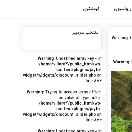
زرواسیون
گردشگری
منتخب سردبیر
Warning
: 
Warning
: Undefined array key 0 in
Warning
:
/home/villara4/public_html/wp-
content/plugins/jayto-
widget/widgets/discount_slider.php
on
line
852
Warning
: Trying to access array offset
on value of type null in
/home/villara4/public_html/wp-
content/plugins/jayto-
widget/widgets/discount_slider.php
on
line
852
Warning
: Undefined array key 0 in