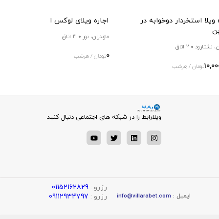
 ویلا استخردار دوخوابه در
اجاره ویلای لوکس استخردار در نور
بن
مازندران، نور
3 اتاق
ن، نشتارود
2 اتاق
0
تومان / هرشب
10,00
تومان / هرشب
ویلارابط را در شبکه های اجتماعی دنبال کنید
رزرو :
01152162829
رزرو :
09112934797
ایمیل :
info@villarabet.com