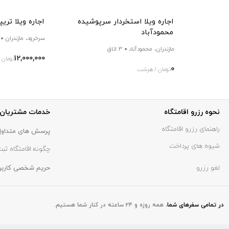
اجاره ویلا استخردار سرپوشیده
اجاره ویلا تر
محمودآباد
سرخرود، مازندران
مازندران، محمودآباد
3 اتاق
12,000,000
تومان 
0
تومان / هرشب
نحوه رزرو اقامتگاه
خدمات مشتریان
راهنمای رزرو اقامتگاه
پرسش های متداول
شیوه های پرداخت
چگونه اقامتگاه ثبت
لغو رزرو
حریم شخصی کاربر
در تمامی سفر‌های شما
،
همه روزه و 24 ساعته در کنار شما هستیم.