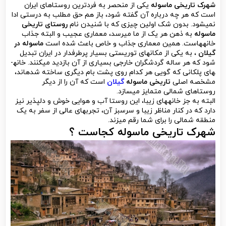
شهرک تاریخی ماسوله
یکی از منحصر به فردترین روستاهای ایران
است که هر چه درباره آن گفته شود، باز هم حق مطلب به درستی ادا
نمی­شود. بدون شک اولین چیزی که با شنیدن نام
روستای تاریخی
ماسوله
به ذهن هر یک از ما می­رسد، معماری عجیب و البته جذاب
خانه­هاست. همین معماری جذاب و خاص باعث شده است
ماسوله در
گیلان
، به یکی از مکان­های توریستی بسیار پرطرفدار در ایران تبدیل
شود که هر ساله گردشگران خارجی بسیاری از آن بازدید می­کنند. خانه­
های پلکانی که گویی هر کدام روی پشت بام دیگری ساخته شده­اند،
مشخصه اصلی
تاریخی ماسوله
گیلان
است که آن را از دیگر
روستاهای شمالی متمایز می­سازد.
البته به جز خانه­های زیبا، این روستا آب و هوایی خوش و دلپذیر نیز
دارد که در کنار مناظر زیبا و سرسبز آن، تجربه­ای عالی از سفر به یک
منطقه شمالی را برای شما رقم می­زند.
شهرک تاریخی
ماسوله کجاست ؟