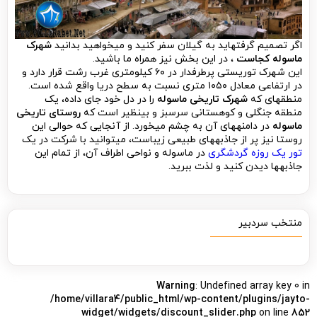
اگر تصمیم گرفته­اید به گیلان سفر کنید و می­خواهید بدانید
شهرک
ماسوله کجاست
، در این بخش نیز همراه ما باشید.
این شهرک توریستی پرطرفدار در ۶۰ کیلومتری غرب رشت قرار دارد و
در ارتفاعی معادل ۱۰۵۰ متری نسبت به سطح دریا واقع شده است.
منطقه­ای که
شهرک تاریخی ماسوله
را در دل خود جای داده، یک
منطقه جنگلی و کوهستانی سرسبز و بی­نظیر است که
روستای تاریخی
ماسوله
در دامنه­های آن به چشم می­خورد. از آن­جایی که حوالی این
روستا نیز پر از جاذبه­های طبیعی زیباست، می­توانید با شرکت در یک
تور یک روزه گردشگری
در ماسوله و نواحی اطراف آن، از تمام این
جاذبه­ها دیدن کنید و لذت ببرید.
منتخب سردبیر
Warning
: Undefined array key 0 in
/home/villara4/public_html/wp-content/plugins/jayto-
widget/widgets/discount_slider.php
on line
852