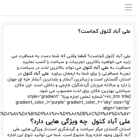
علی آباد کتول کجاست؟
علی آباد کتول کجاست؟ قطعا وقتی که شما دست به مسافرت می
زنید می خواهید بالاترین تجربیات و سیاحت را کسب نمایید.
مسافرت به
علی آباد کتول
می تواند بالاترین لذت در سیاحت و
تجربه مسافرتی را برای شما به ارمغان بیاورد.
علی آباد کتول
در
استان گلستان است و زیباترین آبشار و بلندترین آبشار خزه ای جهان
را دارد و سالانه میزبان گردشگران خارجی و داخلی است. این مکان
سیاحتی بهترین مکان برای لذت محسوب می شود.
[vc_btn title=”شماره تماس اجاره ویلا” style=”gradient”
gradient_color_1=”purple” gradient_color_2=”sky” size=”lg”
align=”center”
%AC%D8%A7%D8%B1%D9%87%20%D9%88%DB%8C%D9%84%D8%A7″]
علی آباد کتول
چه ویژگی هایی دارد؟
استان گلستان مرکز سیاحت و گردشگری است،از ویژگی هایی علی
آباد کتول وجود اجاره ویلا متنوع است. شما می توانید تنوع این اجاره