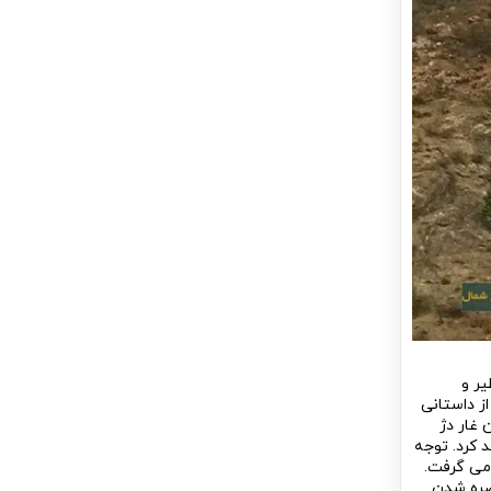
یر و
از داستانی
 غار دژ
 کرد. توجه
 می گرفت.
اصره شدن