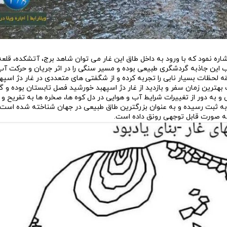
ره نمود که با ورود به داخل طاق این غار می توان شاهد برج، آتشکده، قلعه
 ناب این جاذبه گردشگری طبیعی بوده و مسیر سنگی را در اثر جریان و حرکت آ
ه لحظات بسیار نابی را تجربه کرده و از شگفتی های متعددی در غار دژ اسپ
بهترین زمان سفر و بازدید از غار دژ اسپهبد خورشید فصل تابستان بوده و گ
می و به دور از تغییرات شرایط آب و هوایی در دل کوه ها، صخره ها به تفریح 
ار بپردازند. اسپهبد خورشید در فهرست آثار ملی ایران به شماره ۸۷۳۹ به ثبت رسیده و به عنوان بزرگترین طاق طبیعی در جهان شناخته
به صورت قابل توجهی رونق داده است.