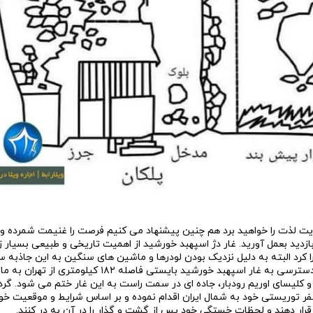
ایت لذت را خواهید برد هم چنین پیشنهاد می کنیم فرصت را غنیمت شمرده و 
ازدید بعمل آورید. غار دژ اسپهبد خورشید از اهمیت تاریخی و طبیعی بسیار ز
را کرد البته به دلیل نزدیک بودن لودرها و ماشین های سنگین به این جاذبه
بخش هایی از غار شده و به اکولوژی این مکان آسیب وارد کرده اند. برای دسترسی به غار اسپهبد خورشید بایس
ر از ورسک و کلیسای اوریم رودبار، جاده ای در سمت راست به این غار ختم می شود. گ
ر توریستی خود به شمال ایران اقدام نموده و بر اساس شرایط و موقعیت خود
رار دهند و لحظات خستگی خود پس از گشت و گذار را در آن به در کنند.