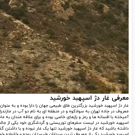
معرفی غار دژ اسپهبد خورشید
غار دژ اسپهبد خورشید بزرگترین طاق طبیعی جهان را دارا بوده و به عنو
معروف در جاده تهران به سوادکوه و در منطقه ای به نام دو آب در مازندران
آمیخته با افسانه ها و رمز و رازهای خاصی بوده و برای علاقه مندان به ما
اسپهبد خورشید در لیست سفرهای توریستی و گردشگری خود یکی از جالب 
داشته باشید که غار دژ اسپهبد خورشید تنها یک غار نبوده و با داشتن گذش
اسپهبد خورشید یکی از معروف ترین سرداران طبرستان بوده و خانواده خو