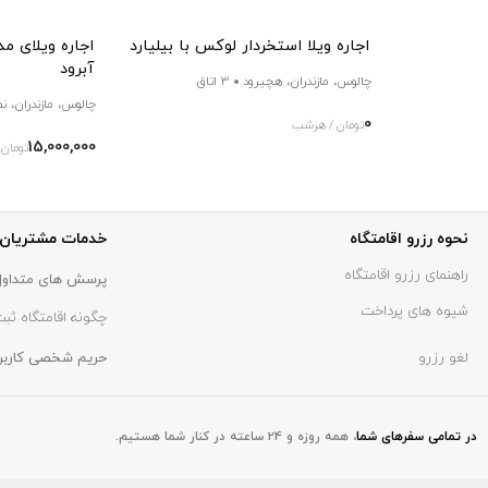
اجاره ویلا استخردار لوکس با بیلیارد
اجاره ویلای م
آبرود
چالوس، مازندران، هچیرود
3 اتاق
چالوس، مازندران، ن
0
تومان / هرشب
15,000,000
تومان
نحوه رزرو اقامتگاه
خدمات مشتریان
راهنمای رزرو اقامتگاه
پرسش های متداول
شیوه های پرداخت
چگونه اقامتگاه ثبت
لغو رزرو
حریم شخصی کاربر
در تمامی سفر‌های شما
،
همه روزه و 24 ساعته در کنار شما هستیم.