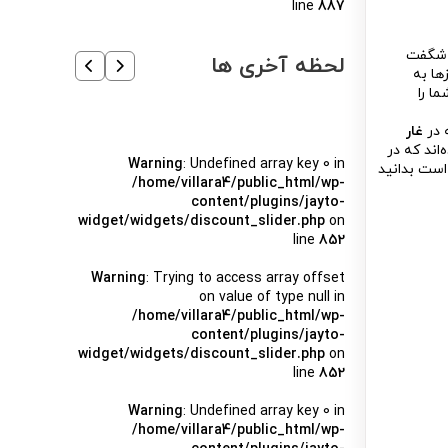
line
887
و شگفت
لحظه آخری ها
ها به
ا را
 در
غار
ه‌اند که در
Warning
: Undefined array key 0 in
است بدانید
/home/villara4/public_html/wp-
content/plugins/jayto-
widget/widgets/discount_slider.php
on
line
852
Warning
: Trying to access array offset
on value of type null in
/home/villara4/public_html/wp-
content/plugins/jayto-
widget/widgets/discount_slider.php
on
line
852
Warning
: Undefined array key 0 in
/home/villara4/public_html/wp-