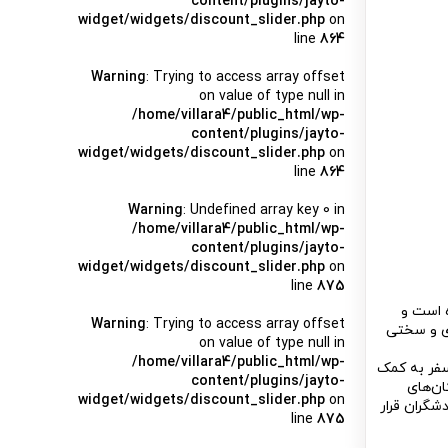
content/plugins/jayto-
widget/widgets/discount_slider.php
on
line
864
Warning
: Trying to access array offset
on value of type null in
/home/villara4/public_html/wp-
content/plugins/jayto-
widget/widgets/discount_slider.php
on
line
864
Warning
: Undefined array key 0 in
/home/villara4/public_html/wp-
content/plugins/jayto-
widget/widgets/discount_slider.php
on
line
875
 شده است و
Warning
: Trying to access array offset
ری و سختی
on value of type null in
/home/villara4/public_html/wp-
 سفر به کمک
content/plugins/jayto-
ان‌های
widget/widgets/discount_slider.php
on
شگران قرار
line
875