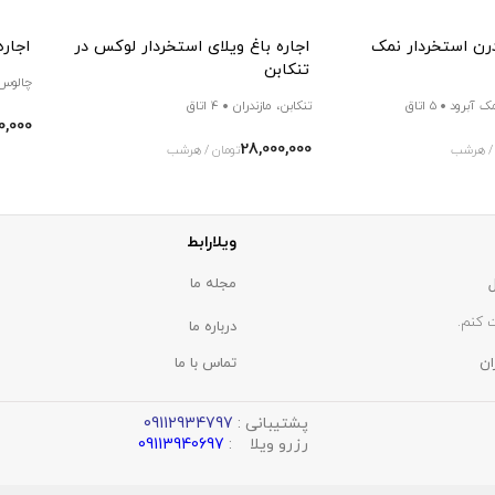
درن استخردار نمک
اجاره باغ ویلای استخردار لوکس در
اجاره
تنکابن
چالوس،
مک آبرود
5 اتاق
تنکابن، مازندران
4 اتاق
0,000
28,000,000
 / هرشب
تومان / هرشب
ویلارابط
مجله ما
 کنم.
درباره ما
ان
تماس با ما
پشتیبانی :
09112934797
رزرو ویلا :
09113940697