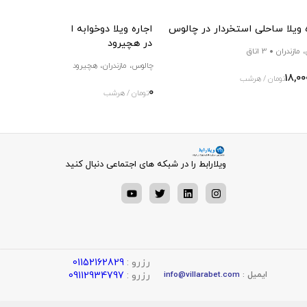
 ویلا ساحلی استخردار در چالوس
اجاره ویلا دوخوابه استخردار و بیلیارد
در هچیرود
 مازندران
3 اتاق
چالوس، مازندران، هچیرود
2 اتاق
18,00
تومان / هرشب
0
تومان / هرشب
ویلارابط را در شبکه های اجتماعی دنبال کنید
رزرو :
01152162829
رزرو :
09112934797
ایمیل :
info@villarabet.com