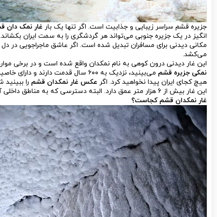
جزیره قشم سراسر زیبایی و جذابیت است. اگر تنها یک بار
غار نمک دان ق
انگیز در یک جزیره جنوبی می‌تواند هر گردشگری را به سمت ایران بکشاند.
مکانی دیدنی برای مسافران تبدیل شده است. اگر عاشق ماجراجویی در دل 
می‌کشد.
این غار دیدنی درون کوهی به نام نمکدان واقع شده است و در برخی موارد
نمکی جزیره قشم
می‌بینید، نزدیک به ۶۰۰ سال قدمت دارن
هیچ کجای ایران پیدا نخواهید کرد. اگر
عکس غار نمکدان قشم
را ببینید 
این غار بیش از ۶ هزار متر عمق دارد. البته دسترسی که به مناطق داخلی آن بدون تجهیزات و مهارت کافی میسر نیست.
غار نمکدان قشم کجاست
؟