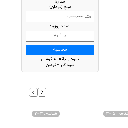
میآره!
مبلغ (تومان):
تعداد روزها:
محاسبه
سود روزانه:
0
تومان
سود کل:
0
تومان
اسه : 3025
شناسه : 2003