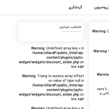
زرواسیون
گردشگری
منتخب سردبیر
Warning
: 
Warning
: Undefined array key 0 in
Warning
:
/home/villara4/public_html/wp-
content/plugins/jayto-
widget/widgets/discount_slider.php
on
line
852
Warnin
Warning
: Trying to access array offset
on value of type null in
/home/villara4/public_html/wp-
ده است. این غار با وجود
content/plugins/jayto-
انی و
widget/widgets/discount_slider.php
on
line
852
Warning
: Undefined array key 0 in