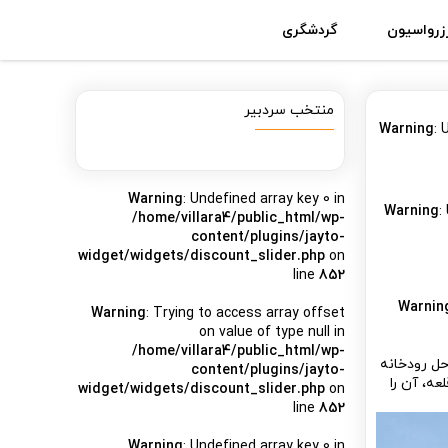
زرواسیون
گردشگری
منتخب سردبیر
Warning
: 
Warning
: Undefined array key 0 in
Warning
:
/home/villara4/public_html/wp-
content/plugins/jayto-
widget/widgets/discount_slider.php
on
line
852
Warnin
Warning
: Trying to access array offset
on value of type null in
/home/villara4/public_html/wp-
حل رودخانه
content/plugins/jayto-
ه، آن را
widget/widgets/discount_slider.php
on
line
852
Warning
: Undefined array key 0 in