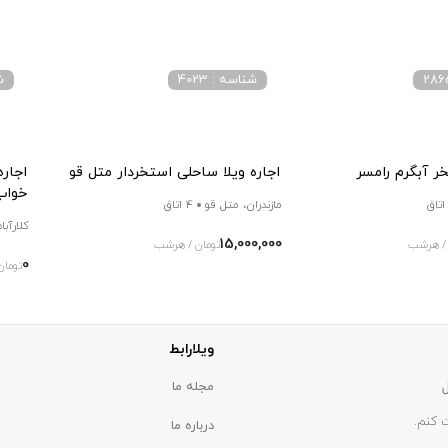
شناسه : 4023
شن
خر آبگرم رامسر
اجاره ویلا ساحلی استخردار متل قو
اجاره
خواب
مازندران، متل قو
4 اتاق
کلارآبا
15,000,000
 / هرشب
تومان / هرشب
0
تومان
ویلارابط
مجله ما
 کنم.
درباره ما