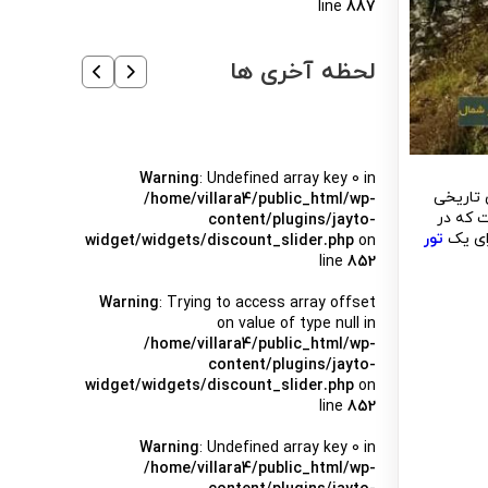
line
887
لحظه آخری ها
Warning
: Undefined array key 0 in
 تاریخی
/home/villara4/public_html/wp-
ت که در
content/plugins/jayto-
رای یک
تور
widget/widgets/discount_slider.php
on
line
852
Warning
: Trying to access array offset
on value of type null in
/home/villara4/public_html/wp-
content/plugins/jayto-
widget/widgets/discount_slider.php
on
line
852
Warning
: Undefined array key 0 in
/home/villara4/public_html/wp-