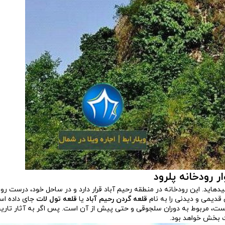
ر رودخانه پلرود
نیده­اید. این رودخانه در منطقه رحیم آباد قرار دارد و در ساحل خود، درست رو
 قدیمی و دیدنی را به نام
قلعه گردن رحیم آباد
یا
قلعه تول لات
جای داده اس
، مربوط به دوران سلجوقی و حتی پیش از آن است. پس اگر به آثار تاریخی
­ بخش خواهد بود.