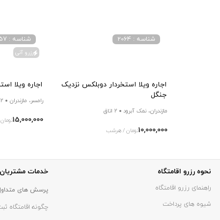
شناسه : 2064
شناسه : 28657
رزرو آنی
اجاره ویلا استخردار دوبلکس نزدیک
اجاره ویلا است
جنگل
رامسر، مازندران
2 اتاق
مازندران، نمک آبرود
2 اتاق
15,000,000
تومان
10,000,000
تومان / هرشب
نحوه رزرو اقامتگاه
خدمات مشتریان
راهنمای رزرو اقامتگاه
پرسش های متداول
شیوه های پرداخت
چگونه اقامتگاه ثبت