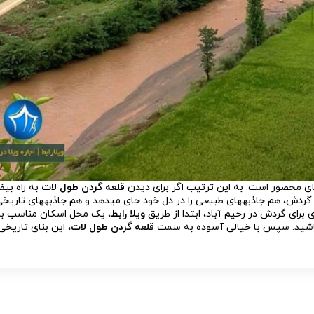
ای محصور است. به این ترتیب اگر برای دیدن
قلعه گردن طول لات
به راه بیفت
ن گردش، هم جاذبه­های طبیعی را در دل خود جای می­دهد و هم جاذبه­های تاریخی
 برای گردش در رحیم آباد، ابتدا از طریق
ویلا رابط
، یک محل اسکان مناسب برا
باشید. سپس با خیالی آسوده به سمت
قلعه گردن طول لات
، این بنای تاری