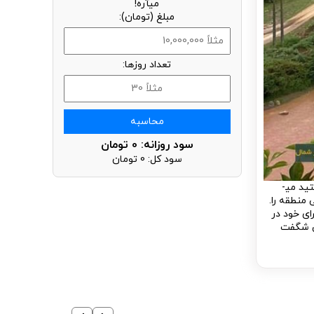
میآره!
مبلغ (تومان):
تعداد روزها:
محاسبه
سود روزانه:
0
تومان
سود کل:
0
تومان
ید می­
 منطقه را.
ی خود در
خی شگفت