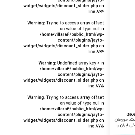
content/plugins/jayto-
widget/widgets/discount_slider.php
on
line
864
Warning
: Trying to access array offset
on value of type null in
/home/villara4/public_html/wp-
content/plugins/jayto-
widget/widgets/discount_slider.php
on
line
864
Warning
: Undefined array key 0 in
/home/villara4/public_html/wp-
content/plugins/jayto-
widget/widgets/discount_slider.php
on
line
875
Warning
: Trying to access array offset
on value of type null in
/home/villara4/public_html/wp-
بروی
content/plugins/jayto-
ت. مورخان
widget/widgets/discount_slider.php
on
 ایران و
line
875