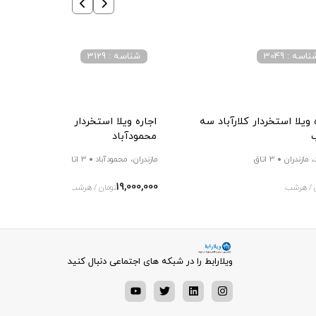
اسه : 3049
شناسه : 3129
 ویلا استخردار کلارآباد سه
اجاره ویلا استخردار موزیکال در
محمودآباد
د، مازندران
3 اتاق
مازندران، محمودآباد
3 اتاق
19,000,000
 / هرشب
تومان / هرشب
ویلارابط را در شبکه های اجتماعی دنبال کنید