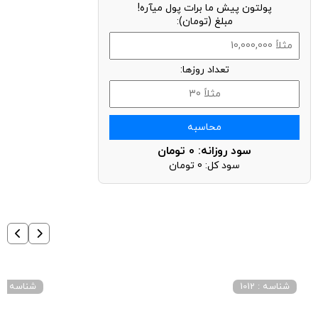
پولتون پیش ما برات پول میآره!
مبلغ (تومان):
تعداد روزها:
محاسبه
سود روزانه:
0
تومان
سود کل:
0
تومان
شناسه : 1012
شناسه : 3048