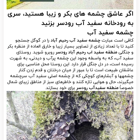
اگر عاشق چشمه­ های بکر و زیبا هستید، سری
به رودخانه سفید آب رودسر بزنید
چشمه سفید آب
کافی است عبارت
چشمه
سفید آب رحیم آباد
را در گوگل جستجو
کنید تا با تعداد زیادی از تصاویر بسیار زیبا و خارق العاده از منظره بکر
و جنگلی
منطقه سفید اب رحیم آباد رودسر
روبرو شوید. روستای
سفید آب، که به واسطه وجود این چشمه پرآب و دیدنی، به شهرت
رسیده است، در دل جنگل قرار دارد. این روستا محل مناسبی برای
عاشقان طبیعت است تا با عبور از میان درختان و قدم زدن کنار
چشمه­ها و آبشارهای کوچکی که از چشمه اصلی سفید آب سرچشمه
می­گیرند، حال و هوایی تازه کنند و خاطره­ای سبز از مناطق زیبای شمال
خصوصاً
منطقه سفیدآب رودسر
برای خود بسازند.