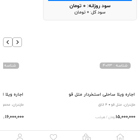
سود روزانه:
0
تومان
سود کل:
0
تومان
شناسه : 4023
شناسه : 3027
اجاره ویلا ساحلی استخردار متل قو
اجاره ویلا 
مازندران، متل قو
4 اتاق
مازندران، محمودآب
16,000,000
15,000,000
تومان / هرشب
توما