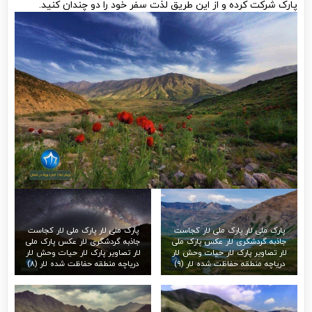
پارک شرکت کرده و از این طریق لذت سفر خود را دو چندان کنید.
پارک ملی لار پارک ملی لار کجاست
پارک ملی لار پارک ملی لار کجاست
جاذبه گردشگری لار عکس پارک ملی
جاذبه گردشگری لار عکس پارک ملی
لار تصاویر پارک لار حیات وحش لار
لار تصاویر پارک لار حیات وحش لار
دریاچه منطقه حفاظت شده لار (۹)
دریاچه منطقه حفاظت شده لار (۸)