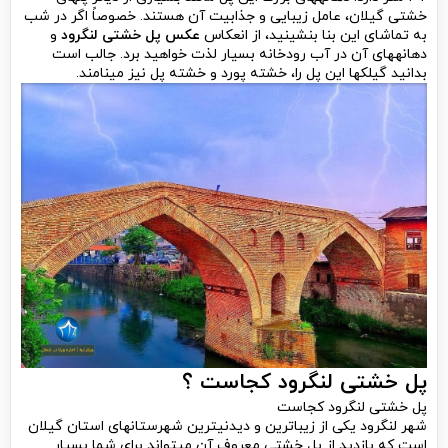
خشتی گیلان، عامل زیبایی و جذابیت آن هستند. خصوصاً اگر در شب
به تماشای این بنا بنشینید، از انعکاس
عکس پل خشتی لنگرود
و
دهانه­های آن در آب رودخانه بسیار لذت خواهید برد. جالب است
بدانید گیلک­ها این پل را، خشته پورد و خشته پل نیز می­نامند.
پل خشتی لنگرود کجاست ؟
پل خشتی لنگرود کجاست
شهر لنگرود یکی از زیباترین و دیدنی­ترین شهرستان­های استان گیلان
است که بازدید از پل خشتی معروف آن می­تواند برای شما بسیار