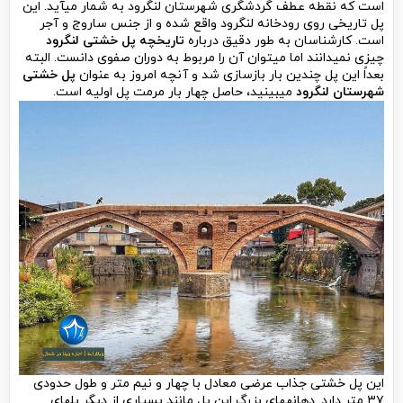
است که نقطه عطف گردشگری شهرستان لنگرود به شمار می­آید. این
پل تاریخی روی رودخانه لنگرود واقع شده و از جنس ساروج و آجر
است. کارشناسان به طور دقیق درباره
تاریخچه پل خشتی لنگرود
چیزی نمی­دانند اما می­توان آن را مربوط به دوران صفوی دانست. البته
بعداً این پل چندین بار بازسازی شد و آنچه امروز به عنوان
پل خشتی
شهرستان لنگرود
می­بینید، حاصل چهار بار مرمت پل اولیه است.
این پل خشتی جذاب عرضی معادل با چهار و نیم متر و طول حدودی
۳۷ متر دارد. دهانه­های بزرگ این پل مانند بسیاری از دیگر پل­های