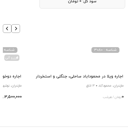
سود کل:
0
تومان
شناسه : 3080
شناسه : 16857
رزرو آنی
اجاره ویلا در محموداباد ساحلی، جنگلی و استخردار
اجاره دوخوا
مازندران، محمودآباد
3 اتاق
مازندران، نوشهر
3,500,000
0
تومان / هرشب
توم