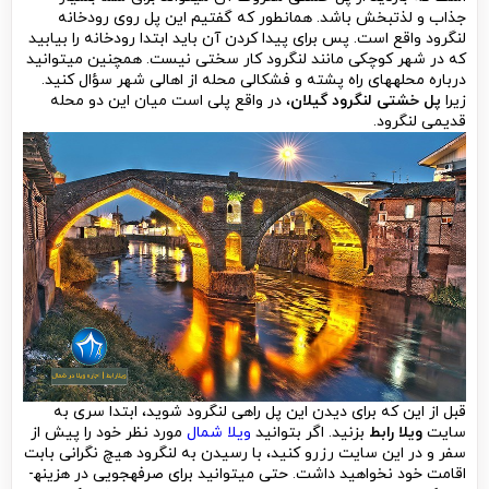
جذاب و لذت­بخش باشد. همانطور که گفتیم این پل روی رودخانه
لنگرود واقع است. پس برای پیدا کردن آن باید ابتدا رودخانه را بیابید
که در شهر کوچکی مانند لنگرود کار سختی نیست. همچنین می­توانید
درباره محله­های راه پشته و فشکالی محله از اهالی شهر سؤال کنید.
زیرا
پل خشتی لنگرود گیلان
، در واقع پلی است میان این دو محله
قدیمی لنگرود.
قبل از این که برای دیدن این پل راهی لنگرود شوید، ابتدا سری به
سایت
ویلا رابط
بزنید. اگر بتوانید
ویلا شمال
مورد نظر خود را پیش از
سفر و در این سایت رزرو کنید، با رسیدن به لنگرود هیچ نگرانی بابت
اقامت خود نخواهید داشت. حتی می­توانید برای صرفه­جویی در هزینه­