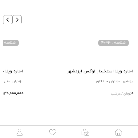
شناسه : 4044
شناسه : 4037
اجاره ویلا استخردار لوکس ایزدشهر
اجاره ویلا ج
ایزدشهر، مازندران
4 اتاق
مازندران، متل قو
30,000,000
0
تومان / هرشب
توم