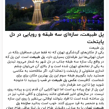
پل طبیعت
، سازه‌ای سه طبقه و رویایی در دل
پایتخت
پل طبیعت
یکی از مکان‌های گردشگری تهران که نه فقط میان مسافران بلکه در
میان تهرانی‌ها نیز طرفداران بسیاری دارد،
پل طبیعت
است. این پل که
در واقع یک سازه سه طبقه جذاب در دل شهر به شمار می‌رود تبدیل
به یکی از نمادهای تهران شده است و از بالای آن می‌توان چشم
اندازی متفاوتی از پایتخت را تماشا کرد. اگر علاقه‌مند به عکاسی
هستید باید بگوییم طبقه سوم این پل بهترین مکان برای برای
شماست. کافیست
عکس پل طبیعت در شب
را ببینید تا متوجه
شوید چرا تا این حد طرفدار دارد.
این پل از نوع پیاده رو است اما تنها کارایی آن قدم زدن و پیاده روی
نیست. در سال‌های اخیر فضاهای مانند رستوران و کافی شاپ نیز در
پل ساخته شده است تا افراد بتوانند اوقاتی بی‌نظیر را روی این سازه
بلند و منحصر به فرد سپری کنند. خوب است بدانید
سازنده پل
طبیعت
تهران
یا به عبارتی دقیق‌تر طراح این پل لیلا عراقی طراح جوان