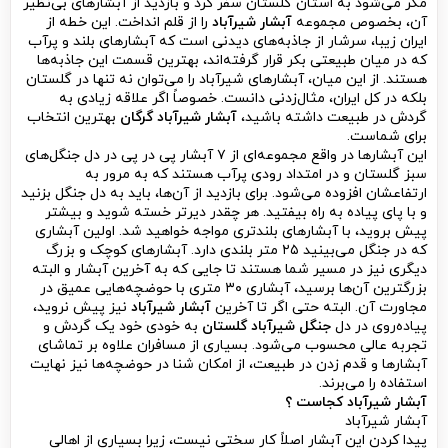
مگر می‌شود به استان گلستان سفر کرد و بازدید از آبشارهای بی‌نظیر
آن، بخصوص مجموعه
آبشار شیرآباد
را از قلم انداخت. این خطه از
ایران زیبا، سرشار از جاذبه‌های دیدنی است که آبشارهای بلند و پرآب
که در میان طبیعتی بکر قرار گرفته‌اند، بهترین قسمت این جاذبه‌ها
هستند. از این میان، آبشارهای شیرآباد را می‌توان نه تنها در گلستان
بلکه در کل ایران، مثال‌زدنی دانست. خصوصاً اگر علاقه زیادی به
گردش در طبیعت داشته باشید،
آبشار شیرآباد گرگان
بهترین انتخاب
برای شماست.
این آبشارها در واقع مجموعه‌ای از ۷ آبشار پی در پی در دل جنگل‌های
سبز گلستان و در امتداد رودی پرآب هستند که به مرور به
ارتفاعشان افزوده می‌شود. برای بازدید از آن‌ها، باید به دل جنگل بزنید
و با پای پیاده به راه بیفتید. هر چقدر دیرتر خسته شوید و بیشتر
پیش بروید، با آبشارهای بلندتری مواجه خواهید شد. اولین آبشاری
که در جنگل می‌بینید ۲۵ متر بلندی دارد. آبشارهای کوچک و بزرگ
دیگری نیز در مسیر شما هستند تا جایی که به آخرین آبشار و البته
بزرگترین آن‌ها برسید، آبشاری ۳۰ متری با حوضچه‌هایی عمیق در
مجاورت آن. البته حتی اگر تا آخرین
آبشار شیرآباد
نیز پیش نروید،
پیاده‌روی در دل
جنگل شیرآباد گلستان
به خودی خود یک گردش و
تجربه عالی محسوب می‌شود. بسیاری از مسافران علاوه بر تماشای
آبشارها و قدم زدن در طبیعت، از امکان شنا در حوضچه‌ها نیز نهایت
استفاده را می‌برند.
آبشار شیرآباد کجاست ؟
آبشار شیرآباد
پیدا کردن این آبشار اصلاً کار سختی نیست، زیرا بسیاری از اهالی