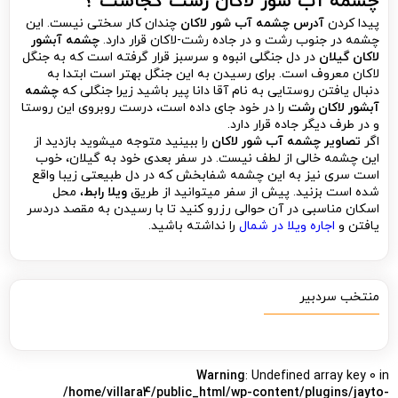
چشمه آب شور لاکان رشت کجاست ؟
پیدا کردن
آدرس چشمه آب شور لاکان
چندان کار سختی نیست. این
چشمه در جنوب رشت و در جاده رشت-لاکان قرار دارد.
چشمه آبشور
لاکان گیلان
در دل جنگلی انبوه و سرسبز قرار گرفته است که به جنگل
لاکان معروف­ است. برای رسیدن به این جنگل بهتر است ابتدا به
دنبال یافتن روستایی به نام آقا دانا پیر باشید زیرا جنگلی که
چشمه
آبشور لاکان رشت
را در خود جای داده است، درست روبروی این روستا
و در طرف دیگر جاده قرار دارد.
اگر
تصاویر چشمه آب شور لاکان
را ببینید متوجه می­شوید بازدید از
این چشمه خالی از لطف نیست. در سفر بعدی خود به گیلان، خوب
است سری نیز به این چشمه شفابخش که در دل طبیعتی زیبا واقع
شده است بزنید. پیش از سفر می­توانید از طریق
ویلا رابط
، محل
اسکان مناسبی در آن حوالی رزرو کنید تا با رسیدن به مقصد دردسر
یافتن و
اجاره ویلا در شمال
را نداشته باشید.
منتخب سردبیر
Warning
: Undefined array key 0 in
/home/villara4/public_html/wp-content/plugins/jayto-