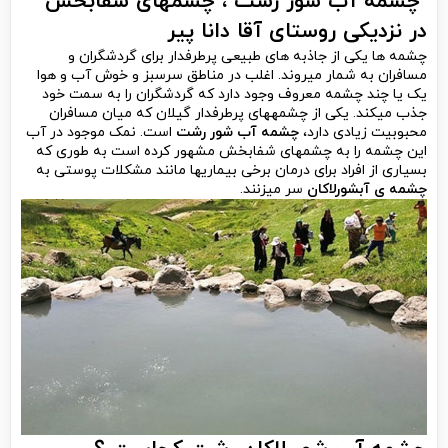
چشمه آب شور رشت ، چشمه­ای شفابخش
در نزدیکی روستای آقا دانا پیر
چشمه­ ها یکی از جاذبه ­های طبیعی پرطرفدار برای گردشگران و
مسافران به شمار می­روند. اغلب در مناطق سرسبز و خوش آب و هوا
یک یا چند چشمه معروف وجود دارد که گردشگران را به سمت خود
جذب می­کند. یکی از چشمه­های پرطرفدار گیلان که میان مسافران
محبوبیت زیادی دارد،
چشمه آب شور رشت
است. نمک موجود در آب
این چشمه را به چشمه­ای شفابخش مشهور کرده است به طوری که
بسیاری از افراد برای درمان برخی بیماری­ها مانند مشکلات پوستی به
چشمه ی آبشورلاکان
سر می­زنند.