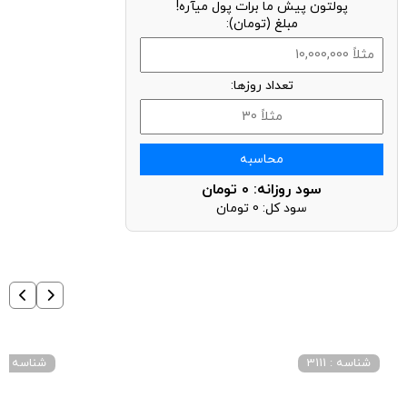
پولتون پیش ما برات پول میآره!
مبلغ (تومان):
تعداد روزها:
محاسبه
سود روزانه:
0
تومان
سود کل:
0
تومان
شناسه : 3111
شناسه : 3011