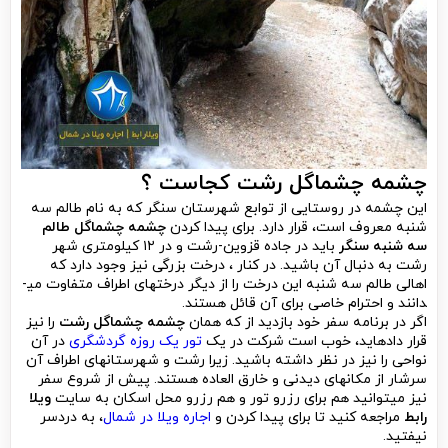
چشمه چشماگل رشت کجاست ؟
این چشمه در روستایی از توابع شهرستان سنگر که به نام طالم سه
شنبه معروف است، قرار دارد. برای پیدا کردن
چشمه چشماگل طالم
سه شنبه سنگر
باید در جاده قزوین-رشت و در ۱۲ کیلومتری شهر
رشت به دنبال آن باشید. در کنار ، درخت بزرگی نیز وجود دارد که
اهالی طالم سه شنبه این درخت را از دیگر درخت­های اطراف متفاوت می­
دانند و احترام خاصی برای آن قائل هستند.
اگر در برنامه سفر خود بازدید از که همان
چشمه چشماگل رشت
را نیز
قرار داده­اید، خوب است شرکت در یک
تور یک روزه گردشگری
در آن
نواحی را نیز در نظر داشته باشید. زیرا رشت و شهرستان­های اطراف آن
سرشار از مکان­های دیدنی و خارق العاده هستند. پیش از شروع سفر
نیز می­توانید هم برای رزرو تور و هم رزرو محل اسکان به سایت
ویلا
رابط
مراجعه کنید تا برای پیدا کردن و
اجاره ویلا در شمال
، به دردسر
نیفتید.