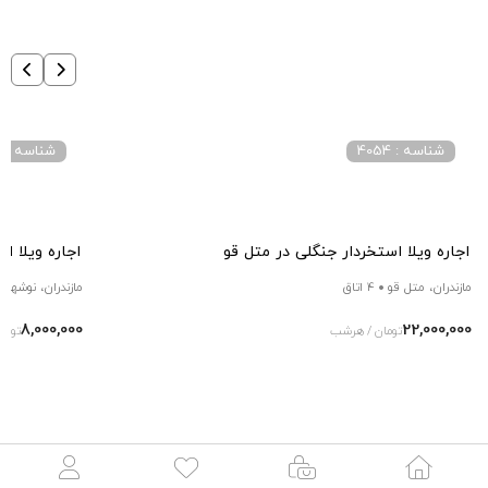
شناسه : 4054
شناسه : 2042
اجاره ویلا استخردار جنگلی در متل قو
اجاره ویلا ا
مازندران، متل قو
4 اتاق
مازندران، نوشهر
8,000,000
22,000,000
تومان / هرشب
توما