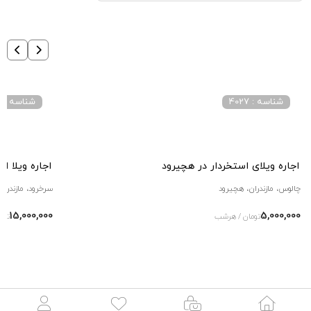
شناسه : 4027
شناسه : 3076
اجاره ویلای استخردار در هچیرود
اجاره ویلا ا
چالوس، مازندران، هچیرود
سرخرود، مازندران
15,000,000
5,000,000
تومان / هرشب
توم