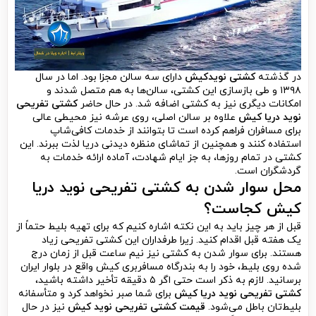
در گذشته
کشتی نویدکیش
دارای سه سالن مجزا بود. اما در سال
۱۳۹۸ و طی بازسازی این کشتی، سالن‌ها به هم متصل شدند و
امکانات دیگری نیز به کشتی اضافه شد. در حال حاضر
کشتی تفریحی
نوید دریا کیش
علاوه بر سالن اصلی، روی عرشه نیز محیطی عالی
برای مسافران فراهم کرده است تا بتوانند از خدمات کافی‌شاپ
استفاده کنند و همچنین از تماشای منظره دیدنی دریا لذت ببرند. این
کشتی در تمام روزها، به جز ایام شهادت، آماده ارائه خدمات به
گردشگران است.
محل سوار شدن به کشتی تفریحی نوید دریا
کیش کجاست؟
قبل از هر چیز باید به این نکته اشاره کنیم که برای تهیه بلیط حتماً از
یک هفته قبل اقدام کنید. زیرا طرفداران این کشتی تفریحی زیاد
هستند. برای سوار شدن به کشتی نیز نیم ساعت قبل از زمان درج
شده روی بلیط، خود را به بندرگاه مسافربری کیش واقع در بلوار ایران
برسانید. لازم به ذکر است حتی اگر ۵ دقیقه تأخیر داشته باشید،
کشتی تفریحی نوید دریا کیش
برای شما صبر نخواهد کرد و متأسفانه
بلیط‌تان باطل می‌شود.
قیمت کشتی تفریحی نوید کیش
نیز در حال