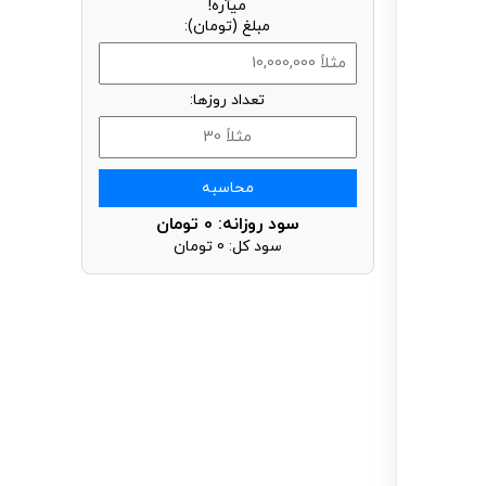
میآره!
مبلغ (تومان):
تعداد روزها:
محاسبه
سود روزانه:
0
تومان
سود کل:
0
تومان