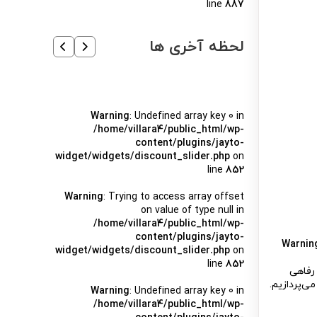
line
887
لحظه آخری ها
Warning
: Undefined array key 0 in
/home/villara4/public_html/wp-
content/plugins/jayto-
widget/widgets/discount_slider.php
on
line
852
Warning
: Trying to access array offset
on value of type null in
/home/villara4/public_html/wp-
content/plugins/jayto-
Warnin
widget/widgets/discount_slider.php
on
line
852
 رفاهی
ی‌پردازیم.
Warning
: Undefined array key 0 in
/home/villara4/public_html/wp-