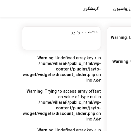
زرواسیون
گردشگری
منتخب سردبیر
Warning
: 
Warning
: Undefined array key 0 in
Warning
:
/home/villara4/public_html/wp-
content/plugins/jayto-
widget/widgets/discount_slider.php
on
line
852
Warning
: Trying to access array offset
on value of type null in
/home/villara4/public_html/wp-
content/plugins/jayto-
widget/widgets/discount_slider.php
on
line
852
Warning
: Undefined array key 0 in