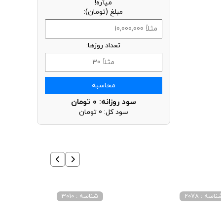
میآره!
مبلغ (تومان):
تعداد روزها:
محاسبه
سود روزانه:
0
تومان
سود کل:
0
تومان
اسه : 2078
شناسه : 3010