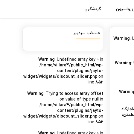
زرواسیون
گردشگری
منتخب سردبیر
Warning
: 
Warning
: Undefined array key 0 in
Warning
:
/home/villara4/public_html/wp-
content/plugins/jayto-
widget/widgets/discount_slider.php
on
line
852
Warnin
Warning
: Trying to access array offset
on value of type null in
/home/villara4/public_html/wp-
جارگاه
content/plugins/jayto-
مطمئن،
widget/widgets/discount_slider.php
on
line
852
Warning
: Undefined array key 0 in