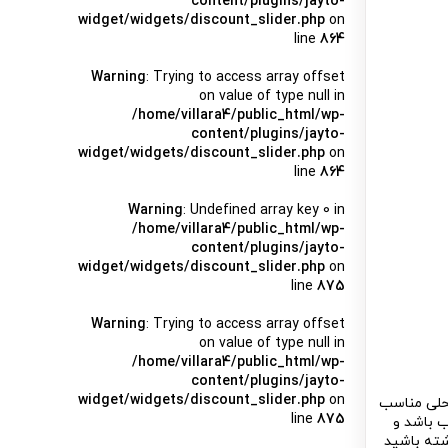
content/plugins/jayto-
widget/widgets/discount_slider.php
on
line
864
Warning
: Trying to access array offset
on value of type null in
/home/villara4/public_html/wp-
content/plugins/jayto-
widget/widgets/discount_slider.php
on
line
864
Warning
: Undefined array key 0 in
/home/villara4/public_html/wp-
content/plugins/jayto-
widget/widgets/discount_slider.php
on
line
875
Warning
: Trying to access array offset
on value of type null in
/home/villara4/public_html/wp-
content/plugins/jayto-
widget/widgets/discount_slider.php
on
محلی مناسب
line
875
ب باشد و
شته باشید