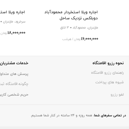
اجاره ویلا استخردار محمودآباد
اجاره ویلا اس
دوبلکس نزدیک ساحل
سرخرود، مازندران
مازندران، محمودآباد
3 اتاق
18,000,000
تومان
16,000,000
تومان / هرشب
نحوه رزرو اقامتگاه
خدمات مشتریان
راهنمای رزرو اقامتگاه
پرسش های متداول
شیوه های پرداخت
چگونه اقامتگاه ثبت
لغو رزرو
حریم شخصی کاربر
در تمامی سفر‌های شما
،
همه روزه و 24 ساعته در کنار شما هستیم.