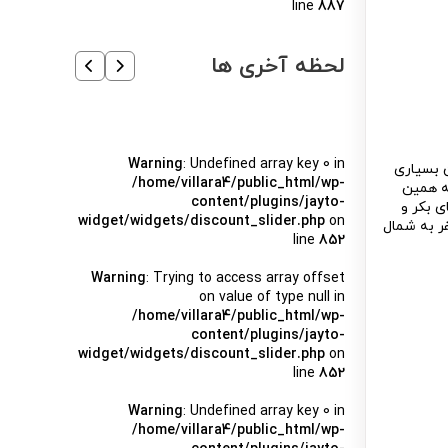
line
887
لحظه آخری ها
Warning
: Undefined array key 0 in
ن بسیاری
/home/villara4/public_html/wp-
ه همین
content/plugins/jayto-
ای بکر و
widget/widgets/discount_slider.php
on
فر به شمال
line
852
Warning
: Trying to access array offset
on value of type null in
/home/villara4/public_html/wp-
content/plugins/jayto-
widget/widgets/discount_slider.php
on
line
852
Warning
: Undefined array key 0 in
/home/villara4/public_html/wp-