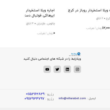
 ویلا استخردار روباز در کرج
اجاره ویلا استخردار سه خواب بیلیارد
ایرهاکی فوتبال دستی جکوزی
کرج
2 اتاق
چالوس، مازندران
3 اتاق
12,00
تومان / هرشب
0
تومان / هرشب
ویلارابط را در شبکه های اجتماعی دنبال کنید
رزرو :
01152162829
رزرو :
09112934797
ایمیل :
info@villarabet.com