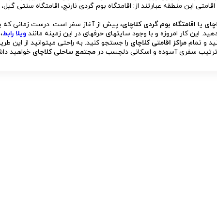
اقامتی این منطقه عبارتند از: اقامتگاه بوم گردی نارنج، اقامتگاه سنتی گیل
چای
یا
اقامتگاه بوم گردی کلاچای
، پیش از آغاز سفر است. درست زمانی که ب
هید. این کار امروزه و با وجود سایت­های حرفه­ای در این زمینه مانند
ویلا رابط
،
ید و تمام
مراکز اقامتی کلاچای
را جستجو کنید. به راحتی می­توانید از این طری
این ترتیب سفری آسوده و اسکانی دلچسب در
مجتمع ساحلی کلاچای
خواهید دا