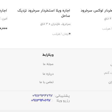
تخردار لوکس سرخرود
اجاره ویلا استخردار سرخرود نزدیک
اجاره
ساحل
4 اتاق
البرز، 
سرخرود، مازندران
3 اتاق
0,000
 / هرشب
0
تومان / هرشب
ویلارابط
مجله ما
 کنم.
درباره ما
ان
تماس با ما
پشتیبانی :
09112934797
رزرو ویلا :
09113940697