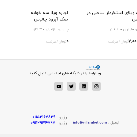
 ویلای استخردار ساحلی در
اجاره ویلا سه خوابه استخردار نور در
س
نمک آبرود چالوس
 مازندران
3 اتاق
چالوس، مازندران
3 اتاق
0
7,00
تومان / هرشب
تومان / هرشب
ویلارابط را در شبکه های اجتماعی دنبال کنید
رزرو :
01152162829
رزرو :
09112934797
ایمیل :
info@villarabet.com