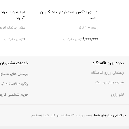
ویلای لوکس استخردار تله کابین
اجاره ویلا دوخ
رامسر
آبرود
رامسر
2 اتاق
مازندران، نمک آبرود
0
9,000,000
تومان / هرشب
تومان / هرشب
نحوه رزرو اقامتگاه
خدمات مشتریان
راهنمای رزرو اقامتگاه
پرسش های متداول
شیوه های پرداخت
چگونه اقامتگاه ثبت
لغو رزرو
حریم شخصی کاربر
در تمامی سفر‌های شما
،
همه روزه و 24 ساعته در کنار شما هستیم.