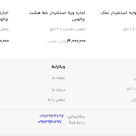
وابه استخردار نمک
اجاره ویلا استخردار خط هشت
اجاره
چالوس
چالو
2 اتاق
چالوس، مازندران
3 اتاق
چالوس،
0,000
14,000,000
تومان / هرشب
ویلارابط
مجله ما
 کنم.
درباره ما
ان
تماس با ما
پشتیبانی :
09112934797
رزرو ویلا :
09113940697