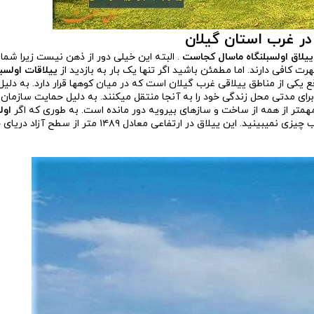
در غرب استان گیلان
ییلاق اولسبلنگاه ماسال کجاست
. البته این خیلی دور از ذهن نیست زیرا شما
شهرت کافی دارند. اما مطمئن باشید اگر تنها یک بار به بازدید از
ییلاقات اولسبل
ع یکی از مناطق ییلاقی غرب گیلان است که در میان کوه­ها قرار دارد. به دلی
برای مدتی محل زندگی خود را به آنجا منتقل می­کنند. به دلیل حمایت سازمان 
م­تر از همه از ساخت و سازهای بی­رویه دور مانده است. به طوری که اگر
اول
بازدید کنید به جز نمایی از زندگی روستایی و خانه­های ساخته شده از چوب چیزی نمی­بینید. این ییلاق در ارتفاعی معا