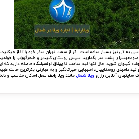
ی به آن نیز بسیار ساده است. اگر از سمت تهران سفر خود را آغاز می­کنید، اب
ومعه­سرا را پشت سر بگذارید. سپس روستای کلیدبر و طاهرگوراب را خواهید
 جاده گیلوان شوید. حال تنها نیم ساعت تا
ییلاق اولسبلنگاه
فاصله دارید که ا
ید دام­های روستاییان، اسب­هایی حیرت­انگیز و به عبارتی بکرترین حالت طبیع
مک سایت­های آنلاین رزرو
ویلا شمال
مانند
ویلا رابط
، محل اسکان مناسب و دلخوا