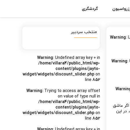
زرواسیون
گردشگری
منتخب سردبیر
Warning
: 
Warning
: Undefined array key 0 in
Warning
:
/home/villara4/public_html/wp-
content/plugins/jayto-
widget/widgets/discount_slider.php
on
line
852
Warnin
Warning
: Trying to access array offset
on value of type null in
/home/villara4/public_html/wp-
 اگر عاشق
content/plugins/jayto-
 در این
widget/widgets/discount_slider.php
on
line
852
Warning
: Undefined array key 0 in