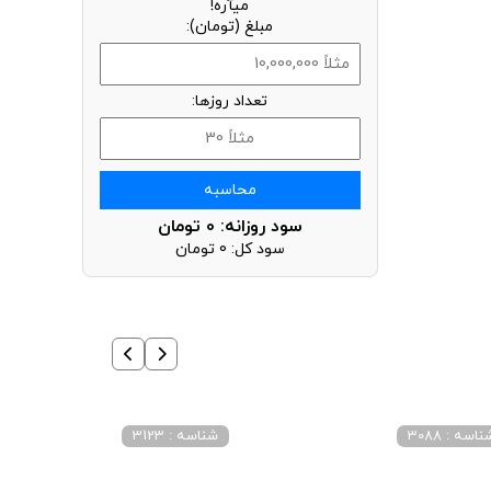
میآره!
مبلغ (تومان):
تعداد روزها:
محاسبه
سود روزانه:
0
تومان
سود کل:
0
تومان
اسه : 3088
شناسه : 3123