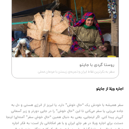
روستا گردی با جایتو
سفر به بکرترین نقاط ایران و تجربه‌ی زیستن با مردمان محلی
اجاره ویلا از جایتو
سفر همیشه با خودش یک “حالِ خوش” دارد، یا لبریز از انرژی هستی و دل به
جاده می‌زنی ‌یا سفر می‌کنی تا این “حالِ خوش” را در جایی دورتر و زیر آسمانی
آبی‌تر پیدا کنی. اگر اینجایی، یعنی به دنبال همین “حالِ خوشِ سفر” آمده‌ای! اینجا
دستت برای اجاره ویلا در هر جای ایران و با هر امکاناتی باز است؛ به فکر اجاره