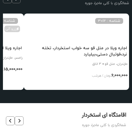
شمالگردی با کلی ماجرا، جوره
شناسه : 3012
شناسه : 28657
رزرو آنی
اجاره ویلا در متل قو سه خواب استخردار، تخته
اجاره ویلا ا
نرد،فوتبال دستی،بیلیارد
رامسر، مازندران
مازندران، متل قو
3 اتاق
15,000,000
توم
6,000,000
تومان / هرشب
اقامتگاه ای استخردار
شمالگردی با کلی ماجرا، جوره