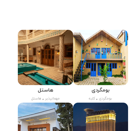
بومگردی
هاستل
,
,
بومگردی
کلبه
مهمانپذیر
هاستل