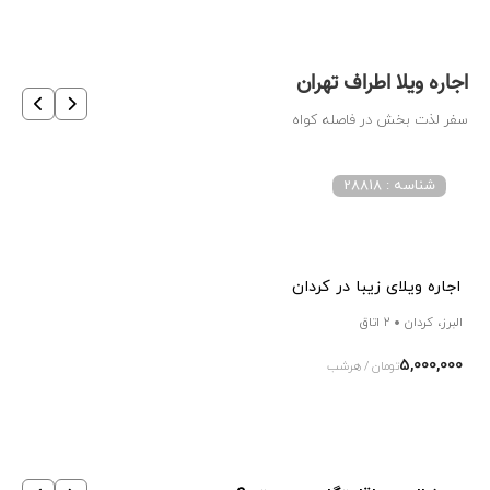
اجاره ویلا اطراف تهران
سفر لذت بخش در فاصله کواه
شناسه : 28818
اجاره ویلای زیبا در کردان
البرز، کردان
2 اتاق
5,000,000
تومان / هرشب