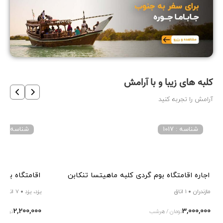
کلبه های زیبا و با آرامش
آرامش را تجربه کنید
شناسه : 1017
شناسه : 28313
اجاره اقامتگاه بوم گردی کلبه ماهیتسا تنکابن
اقامتگاه بوم
مازندران
1 اتاق
یزد، یزد
7 اتاق
2,200,000
3,000,000
تومان / هرشب
تومان