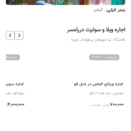
بندر انزلی
تهر
، گیلان
اجاره ویلا و سوئیت دررامسر
اقامتگاه تو شهرهای پرطرفدار، جوره
شناسه : 16867
شناسه : 7800
اجاره ویلای الماس در متل قو
اجاره سوییت ج
مازندران، متل قو
2 اتاق
سوادکوه، مازندران
4,000,000
700,000
تومان / هرشب
تومان