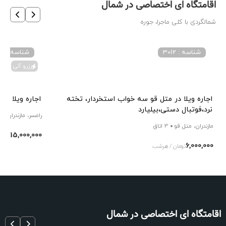
اقامتگاه ای اختصاصی در شمال
شمالگردی با کلی ماجرا، جوره
شناسه : 3012
شناسه : 28657
رزرو آنی
اجاره ویلا در متل قو سه خواب استخردار، تخته
اجاره ویلا اس
نرد،فوتبال دستی،بیلیارد
رامسر، مازندران
2 ا
مازندران، متل قو
3 اتاق
15,000,000
توما
6,000,000
تومان / هرشب
اقامتگاه ای اختصاصی در شمال